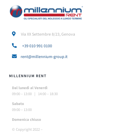
Via XX Settembre 8/23, Genova
+39 010 991 0100
rent@millennium-group.it
MILLENNIUM RENT
Dal lunedì al Venerdì
09:00 – 13:00 | 14:00 – 18:30
Sabato
09:00 – 13:00
Do
menica chiuso
© Copyright 2022 –