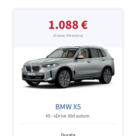
1.088 €
al mese, IVA esclusa
BMW X5
X5 - xDrive 30d autom.
Durata